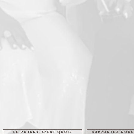
LE ROTARY, C'EST QUOI?
SUPPORTEZ NOUS