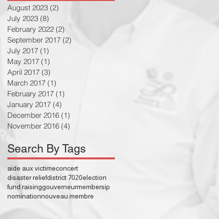
August 2023
(2)
2 posts
July 2023
(8)
8 posts
February 2022
(2)
2 posts
September 2017
(2)
2 posts
July 2017
(1)
1 post
May 2017
(1)
1 post
April 2017
(3)
3 posts
March 2017
(1)
1 post
February 2017
(1)
1 post
January 2017
(4)
4 posts
December 2016
(1)
1 post
November 2016
(4)
4 posts
Search By Tags
aide aux victime
concert
disaster relief
district 7020
election
fund raising
gouverneur
membersip
nomination
nouveau membre